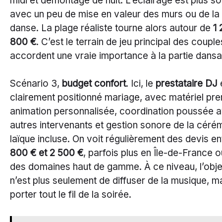
midi et démontage de nuit. L’éclairage est plus so
avec un peu de mise en valeur des murs ou de la 
danse. La plage réaliste tourne alors autour de
1 
800 €
. C’est le terrain de jeu principal des couple
accordent une vraie importance à la partie dansa
Scénario 3,
budget confort
. Ici, le
prestataire DJ
clairement positionné mariage, avec matériel pr
animation personnalisée, coordination poussée a
autres intervenants et gestion sonore de la céré
laïque incluse. On voit régulièrement des devis e
800 € et 2 500 €
, parfois plus en Île-de-France o
des domaines haut de gamme. À ce niveau, l’obje
n’est plus seulement de diffuser de la musique, m
porter tout le fil de la soirée.