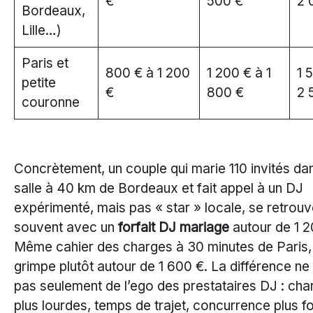
€
500 €
2 
Bordeaux,
Lille…)
Paris et
800 € à 1 200
1 200 € à 1
1 
petite
€
800 €
2 
couronne
Concrètement, un couple qui marie 110 invités da
salle à 40 km de Bordeaux et fait appel à un DJ
expérimenté, mais pas « star » locale, se retrou
souvent avec un
forfait DJ mariage
autour de 1 2
Même cahier des charges à 30 minutes de Paris, 
grimpe plutôt autour de 1 600 €. La différence ne 
pas seulement de l’ego des prestataires DJ : cha
plus lourdes, temps de trajet, concurrence plus fo