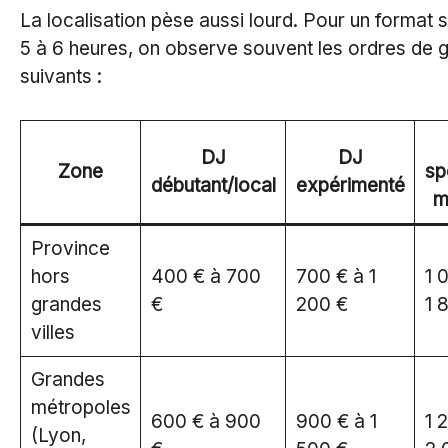
La localisation pèse aussi lourd. Pour un format 
5 à 6 heures, on observe souvent les ordres de 
suivants :
DJ
DJ
Zone
sp
débutant/local
expérimenté
m
Province
hors
400 € à 700
700 € à 1
1 
grandes
€
200 €
1 
villes
Grandes
métropoles
600 € à 900
900 € à 1
1 
(Lyon,