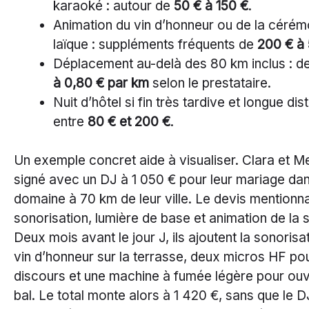
karaoké : autour de
50 € à 150 €
.
Animation du vin d’honneur ou de la cérém
laïque : suppléments fréquents de
200 € à
Déplacement au-delà des 80 km inclus : d
à 0,80 € par km
selon le prestataire.
Nuit d’hôtel si fin très tardive et longue dis
entre
80 € et 200 €
.
Un exemple concret aide à visualiser. Clara et M
signé avec un DJ à 1 050 € pour leur mariage da
domaine à 70 km de leur ville. Le devis mentionna
sonorisation, lumière de base et animation de la s
Deux mois avant le jour J, ils ajoutent la sonorisa
vin d’honneur sur la terrasse, deux micros HF po
discours et une machine à fumée légère pour ouvr
bal. Le total monte alors à 1 420 €, sans que le DJ