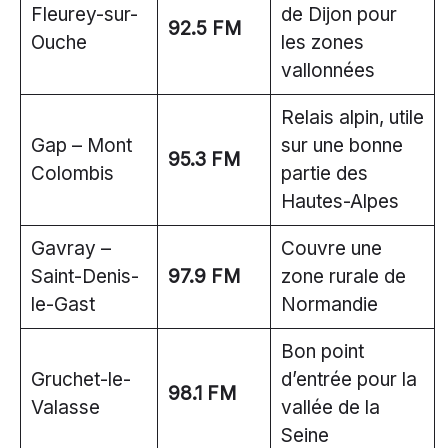
Fleurey-sur-
de Dijon pour
92.5 FM
Ouche
les zones
vallonnées
Relais alpin, utile
Gap – Mont
sur une bonne
95.3 FM
Colombis
partie des
Hautes-Alpes
Gavray –
Couvre une
Saint-Denis-
97.9 FM
zone rurale de
le-Gast
Normandie
Bon point
Gruchet-le-
d’entrée pour la
98.1 FM
Valasse
vallée de la
Seine