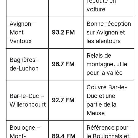
l’écoute en
voiture
Avignon –
Bonne réception
Mont
93.2 FM
sur Avignon et
Ventoux
les alentours
Relais de
Bagnères-
96.7 FM
montagne, utile
de-Luchon
pour la vallée
Couvre Bar-le-
Bar-le-Duc –
Duc et une
92.7 FM
Willeroncourt
partie de la
Meuse
Boulogne –
Référence pour
Mont-
89.4 FM
le Boulonnais et