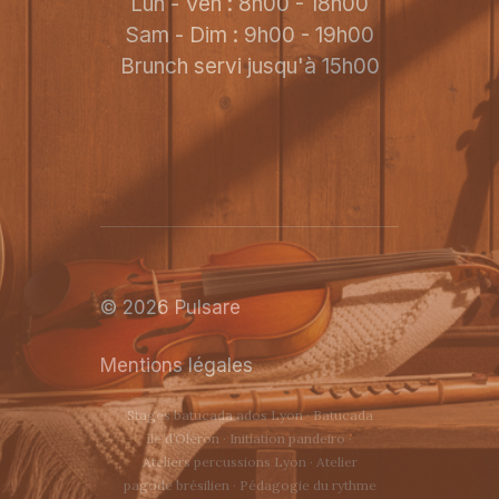
Lun - Ven : 8h00 - 18h00
Sam - Dim : 9h00 - 19h00
Brunch servi jusqu'à 15h00
© 2026 Pulsare
Mentions légales
Stages batucada ados Lyon
·
Batucada
île d’Oléron
·
Initiation pandeiro
·
Ateliers percussions Lyon
·
Atelier
pagode brésilien
·
Pédagogie du rythme