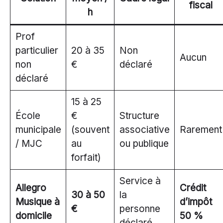
fiscal
h
Prof
particulier
20 à 35
Non
Aucun
non
€
déclaré
déclaré
15 à 25
École
€
Structure
municipale
(souvent
associative
Rarement
/ MJC
au
ou publique
forfait)
Service à
Allegro
Crédit
30 à 50
la
Musique à
d’impôt
€
personne
domicile
50 %
déclaré