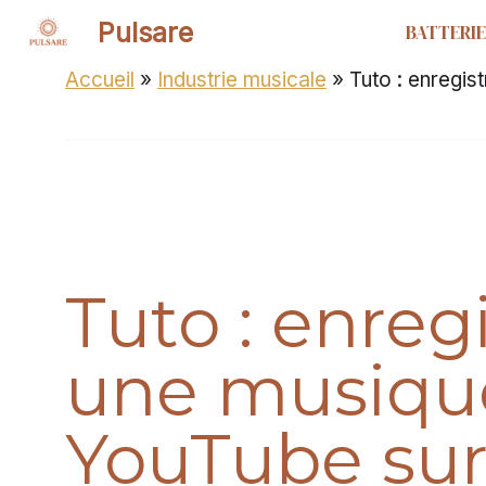
Aller
Pulsare
BATTERIE
au
contenu
Accueil
»
Industrie musicale
»
Tuto : enregis
Tuto : enreg
une musiqu
YouTube su