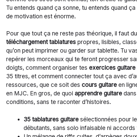
Tu entends quand ça sonne, tu entends quand ça d
de motivation est énorme.
Pour que tout ça ne reste pas théorique, il faut d
téléchargement tablatures
propres, lisibles, clas
qu’on peut imprimer ou garder sur tablette. Tu v
repérer les morceaux qui te feront progresser sa
doigts, comment organiser tes
exercices guitare
35 titres, et comment connecter tout ça avec d’a
ressources, que ce soit des
cours guitare
en lign
en MJC. En gros, de quoi
apprendre guitare
dans
conditions, sans te raconter d’histoires.
35 tablatures guitare
sélectionnées pour le
débutants, sans solo infaisable ni accords 
Un mélange de riffs cultes, d’arpèges dou