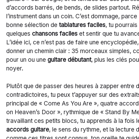
d’accords barrés, de bends, de slides partout. Ré
l’instrument dans un coin. C’est dommage, parce
bonne sélection de
tablatures faciles
, tu pourrai
quelques
chansons faciles
et sentir que tu avanc
L’idée ici, ce n’est pas de faire une encyclopédie
donner un chemin clair : 35 morceaux simples, c
pour un ou une
guitare débutant
, plus les clés pou
noyer.
Plutôt que de passer des heures à zapper entre d
contradictoires, tu peux t’appuyer sur des extraits 
principal de « Come As You Are », quatre accord
on Heaven’s Door », rythmique de « Stand By Me 
travaillant ces petits blocs, tu apprends à la fois
accords guitare
, le sens du rythme, et la lecture 
comme ces titres sont connus, ton oreille te guid